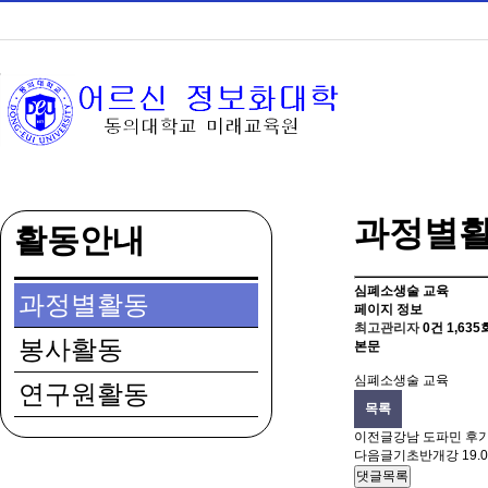
과정별
활동안내
심폐소생술 교육
과정별활동
페이지 정보
최고관리자
0건
1,635
봉사활동
본문
심폐소생술 교육
연구원활동
목록
이전글
강남 도파민 후
다음글
기초반개강
19.0
댓글목록