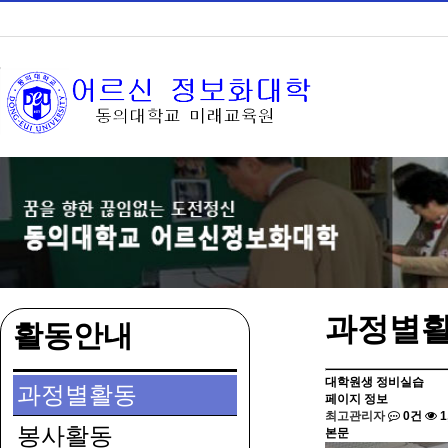
과정별
활동안내
대학원생 정비실습
과정별활동
페이지 정보
최고관리자
0건
1
봉사활동
본문